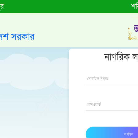
ুর
শন
লাদেশ সরকার
নাগরিক 
লগইন