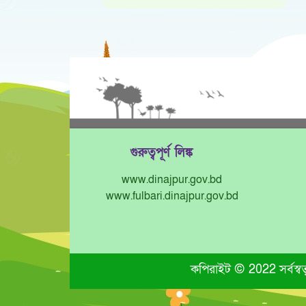
গুরুত্বপূর্ণ লিঙ্ক
www.dinajpur.gov.bd
www.fulbari.dinajpur.gov.bd
কপিরাইট © 2022 সর্বস্বত